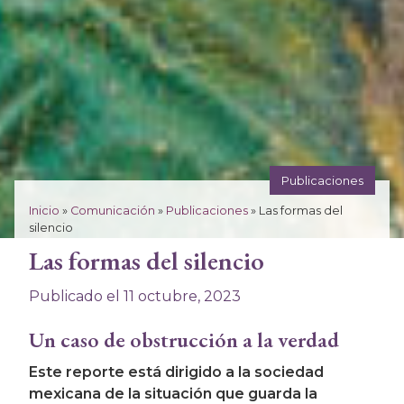
Publicaciones
Inicio
»
Comunicación
»
Publicaciones
»
Las formas del
silencio
Las formas del silencio
“Represión”, fragmento del mural “Un clamor por la
justicia. Siete crímenes mayores” de Rafael Cauduro. /
Publicado el 11 octubre, 2023
Publicado con autorización de Casa Taller Rafael
Cauduro y SCJN.
Un caso de obstrucción a la verdad
Este reporte está dirigido a la sociedad
mexicana de la situación que guarda la