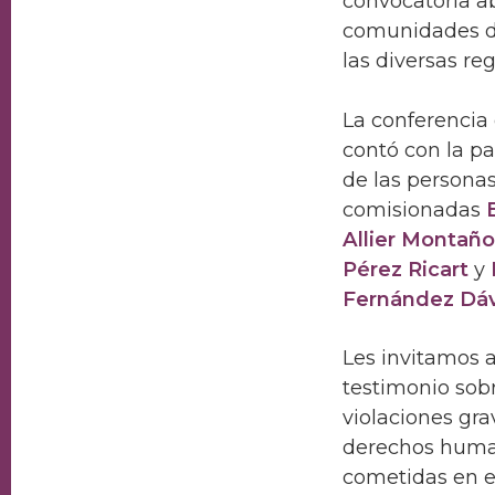
convocatoria ab
comunidades de 
las diversas re
La conferencia
contó con la pa
de las persona
comisionadas
Allier Montañ
Pérez Ricart
y
Fernández Dáv
Les invitamos a
testimonio sobr
violaciones gra
derechos hum
cometidas en e