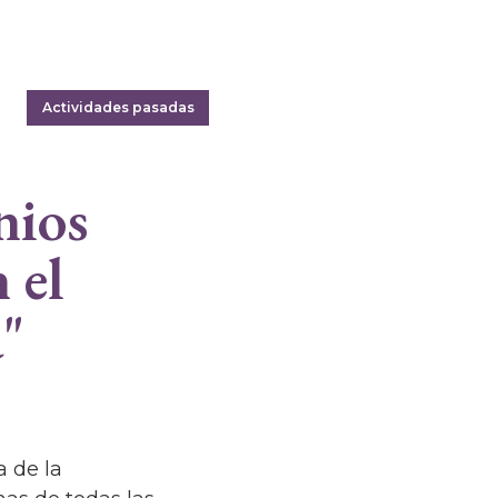
Actividades pasadas
nios
 el
a"
a de la