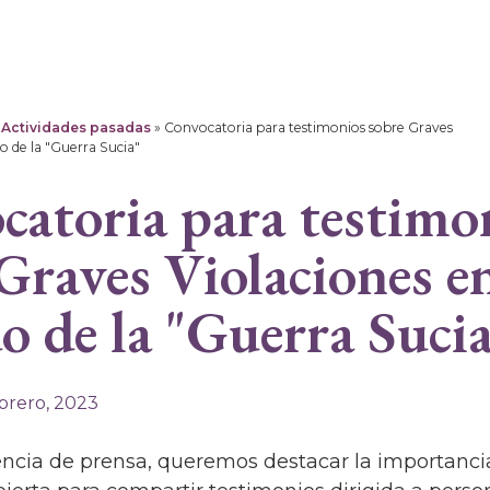
»
Actividades pasadas
»
Convocatoria para testimonios sobre Graves
do de la "Guerra Sucia"
atoria para testimo
Graves Violaciones en
o de la "Guerra Suci
ebrero, 2023
encia de prensa, queremos destacar la importanci