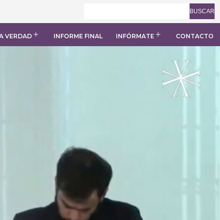
BUSCAR
A VERDAD
INFORME FINAL
INFÓRMATE
CONTACTO
Abrir
Abrir
el
el
menú
menú