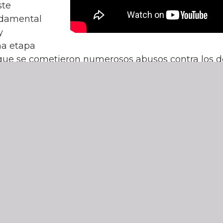
ste
ndamental
y
a etapa
a que se cometieron numerosos abusos contra los 
tro país y contribuir con el esclarecimiento hist
ÁS SOBRE LA CONVOCATORIA ABIERTA PARA
TESTIMONIOS
or
es #3