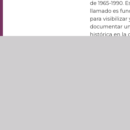
de 1965-1990. E
llamado es fu
para visibilizar 
documentar un
histórica en l
humanos en nues
verdad.
CONOCE M
Navegación
Entrada anteri
de
Boletín de actividad