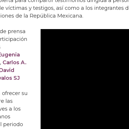
ierta para compartir testimonios dirigida a perso
víctimas y testigos, así como a los integrantes d
giones de la República Mexicana.
 de prensa
rticipación
s
Eugenia
o
,
Carlos A.
David
alos SJ
 ofrecer su
e las
ves a los
anos
l periodo