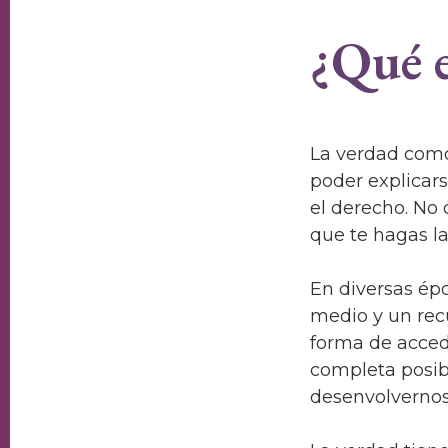
¿Qué e
La verdad como
poder explicar
el derecho. No 
que te hagas l
En diversas ép
medio y un rec
forma de acced
completa posibl
desenvolvernos 