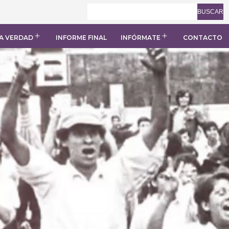
BUSCAR
A VERDAD
INFORME FINAL
INFÓRMATE
CONTACTO
Abrir
Abrir
el
el
menú
menú