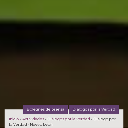
Boletines de prensa
Diálogos por la Verdad
Inicio
»
Actividades
»
Diálogos por la Verdad
»
Diálogo por
la Verdad - Nuevo León