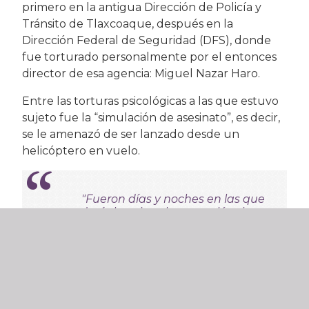
primero en la antigua Dirección de Policía y
Tránsito de Tlaxcoaque, después en la
Dirección Federal de Seguridad (DFS), donde
fue torturado personalmente por el entonces
director de esa agencia: Miguel Nazar Haro.
Entre las torturas psicológicas a las que estuvo
sujeto fue la “simulación de asesinato”, es decir,
se le amenazó de ser lanzado desde un
helicóptero en vuelo.
"Fueron días y noches en las que
padecí
el pocito,
choques eléctricos,
culatazos..."
La jornada de este jueves fue clausurada al
ritmo de “Yo te nombro libertad” en la voz de