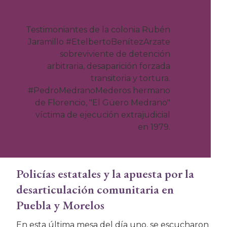
Testimoniantes de la colonia Rubén
Jaramillo #EtelbertoBenítezArzate
sobreviviente de detención
arbitraria, desaparición forzada
transitoria y tortura.
#PedroMedranoMederos hermano
de Florencio, "El Güero Medrano"
víctima de ejecución extrajudicial
en 1979.
Policías estatales y la apuesta por la
desarticulación comunitaria en
Puebla y Morelos
En esta última mesa del día uno, se escucharon