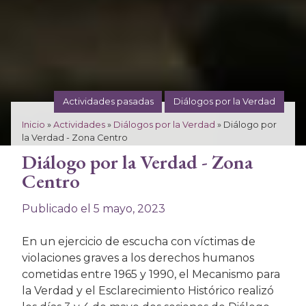
Actividades pasadas
Diálogos por la Verdad
Inicio
»
Actividades
»
Diálogos por la Verdad
»
Diálogo por
la Verdad - Zona Centro
Diálogo por la Verdad - Zona
Carlos A. Pérez Ricart, Abel Barrera Hernández,
Florentino Jaimes Hernández, sobreviviente de
Centro
Lecuberri (ACNR), Yolanda Casas Quiroz, sobreviviente
de Santa Martha Acatitla (Grupo guerrillero
Publicado el 5 mayo, 2023
Lacandones), Eugenia Allier Montaño, David Fernández
Dávalos, Lydiette Carrión, periodista.
En un ejercicio de escucha con víctimas de
violaciones graves a los derechos humanos
cometidas entre 1965 y 1990, el Mecanismo para
la Verdad y el Esclarecimiento Histórico realizó