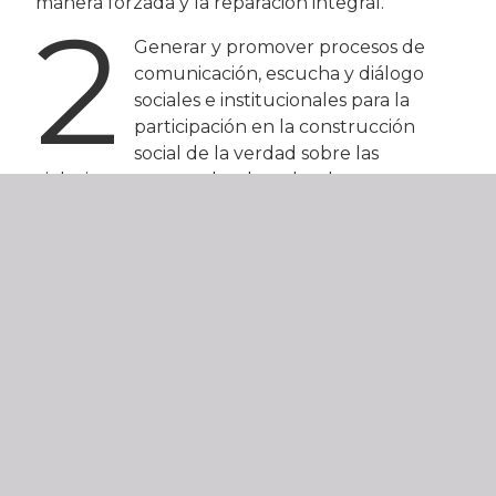
manera forzada y la reparación integral.
2
Generar y promover procesos de
comunicación, escucha y diálogo
sociales e institucionales para la
participación en la construcción
social de la verdad sobre las
violaciones graves a los derechos humanos, en
un horizonte de contribuir a una cultura de
paz, memoria y respeto a los derechos
humanos.
De manera transversal a los objetivos
estratégicos, tomamos en cuenta los
siguientes aspectos fundamentales en
toda nuestra labor: