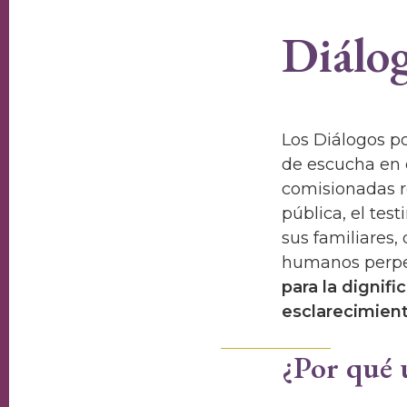
Diálog
Los Diálogos p
de escucha en 
comisionadas re
pública, el tes
sus familiares,
humanos perpet
para la dignif
esclarecimient
¿Por qué 