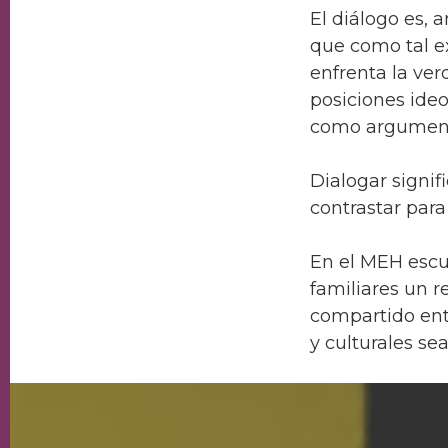
El diálogo es, 
que como tal ex
enfrenta la ver
posiciones ideo
como argumento
Dialogar signif
contrastar par
En el MEH escu
familiares un r
compartido entr
y culturales se