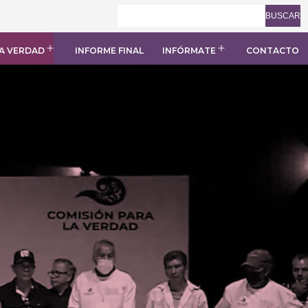
BUSCAR
A VERDAD
INFORME FINAL
INFÓRMATE
CONTACTO
Abrir
Abrir
el
el
menú
menú