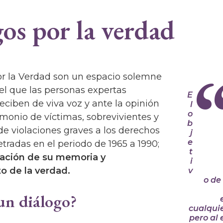
os por la verdad
or la Verdad son un espacio solemne
el que las personas expertas
E
ciben de viva voz y ante la opinión
l
o
timonio de víctimas, sobrevivientes y
b
 de violaciones graves a los derechos
j
e
radas en el periodo de 1965 a 1990;
t
icación de su memoria y
i
o de la verdad.
v
o de
un diálogo?
cualquie
pero al 