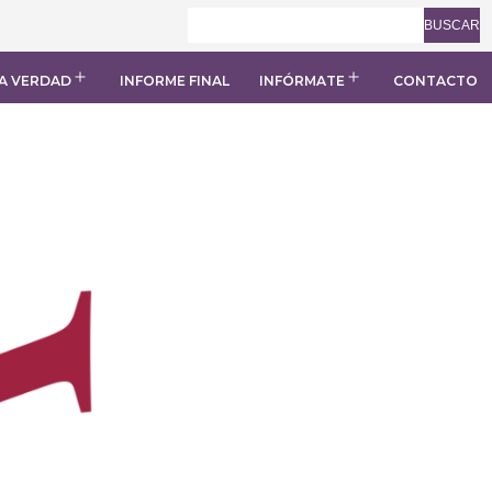
BUSCAR
A VERDAD
INFORME FINAL
INFÓRMATE
CONTACTO
Abrir
Abrir
el
el
menú
menú