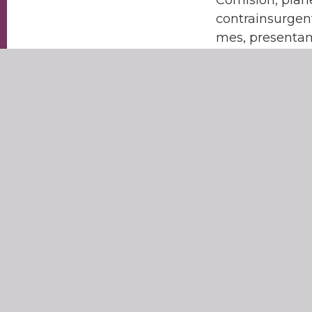
contrainsurgen
mes, presentam
omisiones, man
archivo de la
#SedenaAbreTus
a estos archivo
mando, los circ
desaparecidas.
Paralelamente,
sexto Diálogo p
edición partici
humanos por su
pertenencia a 
desplazamiento