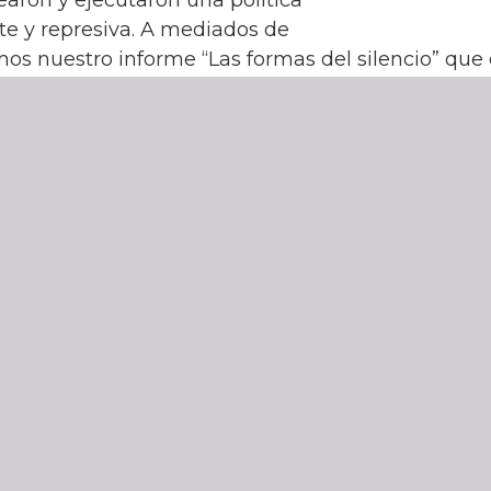
te y represiva. A mediados de
os nuestro informe “Las formas del silencio” qu
ipulaciones y negaciones de los legajos de interé
 SEDENA. Acompañando el informe, hemos compar
Archivos para remarcar la necesidad e importan
s, en los que se hallan pistas para identificar las 
uitos represivos y, lo más relevante, información 
 y subrayando la importancia del testimonio, real
or la Verdad en San Cristóbal de las Casas, Chiapa
paron personas que sufrieron violaciones graves a
 participación en movimientos sindicales y camp
la comunidad LGBTQ+, o estando en contextos de e
 forzado.