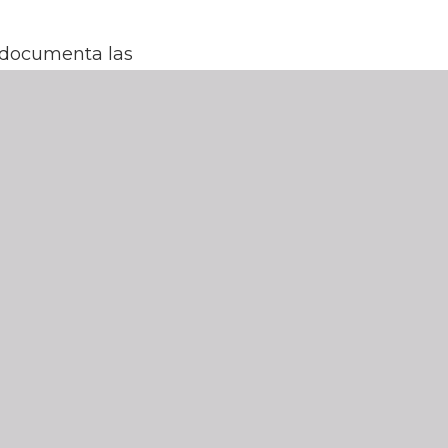
e documenta las
s del MEH en el
tido la campaña
cia de acceder
cadenas de
sobre personas
izamos nuestro
s. En esta
 derechos
esinos, por su
xilio y