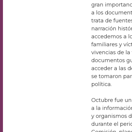
gran importanc
a los documen
trata de fuent
narración histó
accedemos a lo
familiares y ví
vivencias de la
documentos g
acceder a las 
se tomaron par
política.
Octubre fue un
a la informaci
y organismos d
durante el peri
Comisión, plan