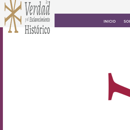
INICIO
SO