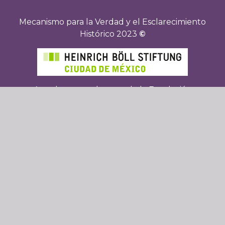
Mecanismo para la Verdad y el Esclarecimiento
Histórico 2023
©
Agradecemos el apoyo de la Fundación
Heinrich Böll para la creación de esta página
Web.
Facebook
Twitter
Instagram
Youtube
WhatsApp: 2227735320
Correo: mehistorico@segob.gob.mx