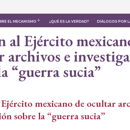
Saltar
al
contenido
BRE EL MECANISMO
¿QUÉ ES LA VERDAD?
DIÁLOGOS POR L
Abrir
el
menú
 al Ejército mexican
r archivos e investig
la “guerra sucia”
 Ejército mexicano de ocultar arc
ión sobre la “guerra sucia”