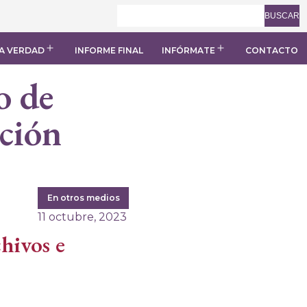
BUSCAR
A VERDAD
INFORME FINAL
INFÓRMATE
CONTACTO
Abrir
Abrir
el
el
menú
menú
o de
ación
En otros medios
11 octubre, 2023
hivos e