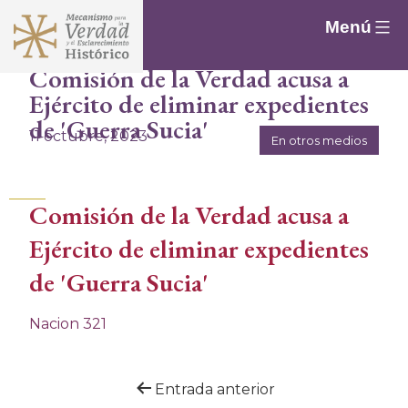
Saltar
Menú
al
contenido
Comisión de la Verdad acusa a
Ejército de eliminar expedientes
de 'Guerra Sucia'
11 octubre, 2023
En otros medios
Comisión de la Verdad acusa a
Ejército de eliminar expedientes
de 'Guerra Sucia'
Nacion 321
Navegación
Entrada anterior