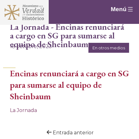
Saltar
Menú
al
contenido
La Jornada - Encinas renunciará
a cargo en SG para sumarse al
equipo de Sheinbaum
18 octubre, 2023
En otros medios
Encinas renunciará a cargo en SG
para sumarse al equipo de
Sheinbaum
La Jornada
Navegación
Entrada anterior