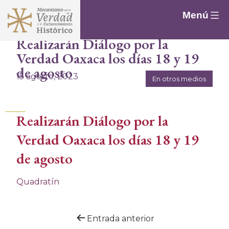
Saltar
Menú
al
contenido
Realizarán Diálogo por la
Verdad Oaxaca los días 18 y 19
de agosto
15 agosto, 2023
En otros medios
Realizarán Diálogo por la
Verdad Oaxaca los días 18 y 19
de agosto
Quadratín
Navegación
Entrada anterior