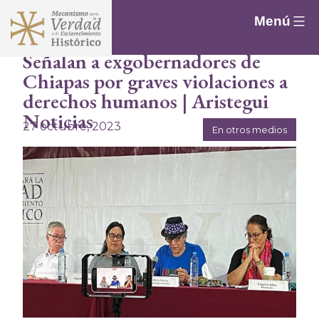
Saltar
Menú
al
contenido
Señalan a exgobernadores de
Chiapas por graves violaciones a
derechos humanos | Aristegui
Noticias
27 octubre, 2023
En otros medios