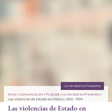
La Verdad es Presente
Inicio
»
Comunicación
»
Podcast
»
La Verdad es Presente
»
Las violencias de Estado en México, 1965 - 1990
Las violencias de Estado en