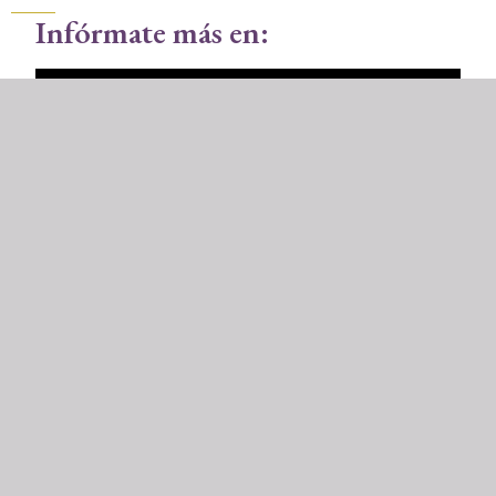
Infórmate más en:
Pese a orden de AMLO, la Sedena bloquea los
archivos sobre los 'vuelos de la muerte'