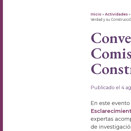
Inicio
»
Actividades
Verdad y su Construcci
Conver
Comisi
Constr
Publicado el 4 a
En este evento 
Esclarecimient
expertas acomp
de investigaci