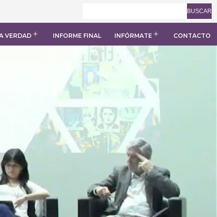
BUSCAR
A VERDAD
INFORME FINAL
INFÓRMATE
CONTACTO
Abrir
Abrir
el
el
menú
menú