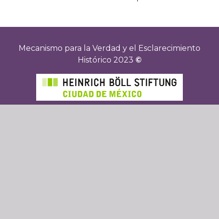
Mecanismo para la Verdad y el Esclarecimiento
Histórico 2023
©
Agradecemos el apoyo de la Fundación
Heinrich Böll para la creación de esta página
Web.
Facebook
Twitter
Instagram
Youtube
WhatsApp: 2227735320