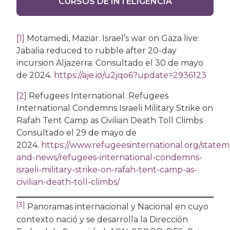
CURSOS DE INTELIGENCIA
[1]
Motamedi, Maziar. Israel’s war on Gaza live:
Jabalia reduced to rubble after 20-day
incursion Aljazerra. Consultado el 30 de mayo
de 2024.
https://aje.io/u2jqo6?update=2936123
[2]
Refugees International. Refugees
International Condemns Israeli Military Strike on
Rafah Tent Camp as Civilian Death Toll Climbs
Consultado el 29 de mayo de
2024.
https://www.refugeesinternational.org/statem
and-news/refugees-international-condemns-
israeli-military-strike-on-rafah-tent-camp-as-
civilian-death-toll-climbs/
[3]
Panoramas internacional y Nacional en cuyo
contexto nació y se desarrolla la Dirección