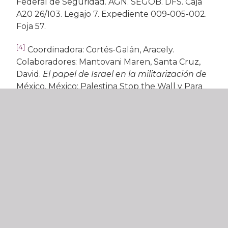
Federal de Seguridad. AGN. SEGOB. DFS. Caja
A20 26/103. Legajo 7. Expediente 009-005-002.
Foja 57.
[4]
Coordinadora: Cortés-Galán, Aracely.
Colaboradores: Mantovani Maren, Santa Cruz,
David.
El papel de Israel en la militarización de
México. México: Palestina Stop the Wall y Para
Leer en Libertad AC. 2011. p. 20-21.
[5]
Katz Guggenheim, Ariela.
Boicot El pleito de
Echeverría con Israel.
México: Cal y arena. 2019.
p. 262. Edición Kindle.
[6]
El documento que refiere a esta información
se encuentra en el archivo de concentración de
migración, al cual el MEH pudo acceder
parcialmente y que se ofreció a digitalizar y
entregar los documentos seleccionados, acción